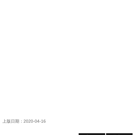
登
記
導
覽
精
選
資
訊
洽
公
須
知
常
見
問
答
上版日期：2020-04-16
志
願