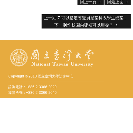
服
回上一頁
回最上面
務
上一則:7.可以指定導覽員是某科系學生或某高中校友嗎？
首
下一則:9.校園內哪裡可以用餐？
頁
資
訊
回
首
頁
臺
大
Copyright © 2018 國立臺灣大學訪客中心
首
諮詢電話：+886-2-3366-2029
頁
導覽洽詢：+886-2-3366-2040
網
Fax：+886-2-2362-9997
站
mail：visitorcenter@ntu.edu.tw
導
覽
地址 : 10617 臺北市羅斯福路四段一號
聯
No. 1, Sec. 4, Roosevelt Rd., Taipei 10617, Taiwan (R.O.C.)
絡