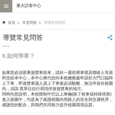
跳到主要內容區塊
臺大訪客中心
進
階
首頁
常見問答
導覽常見問答
搜
尋
導覽常見問答
中
心
簡
8.如何停車？
介
交
通
如果您必須搭乘遊覽車前來，請於一週前將車號及聯絡人等資
資
料交給本中心，本中心將代您向本校總務處申請於大門口臨時
訊
上下車，即遊覽車讓人員上下車後必須駛離，無法停放在校園
內，須請 貴單位自行尋找停放遊覽車的地方。
線
同時向您說明，本校限制中巴以上車輛(除了校車或特殊情形)
上
進入校園中，均是為了維護校園內用路人的安全與交通秩序，
導
感謝您的配合，與我們共同致力提升校園環境品質。
覽