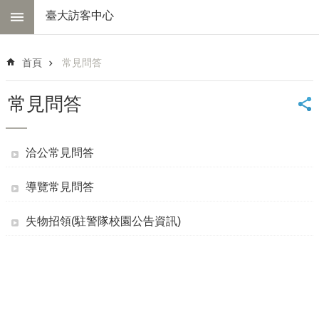
跳到主要內容區塊
臺大訪客中心
進
階
首頁
常見問答
搜
尋
常見問答
中
心
簡
洽公常見問答
介
交
導覽常見問答
通
資
失物招領(駐警隊校園公告資訊)
訊
線
上
導
覽