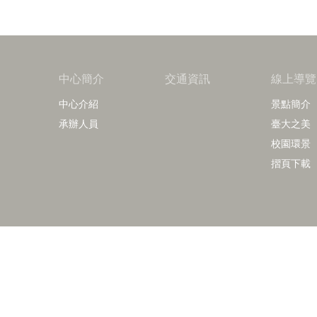
中心簡介
交通資訊
線上導覽
中心介紹
景點簡介
承辦人員
臺大之美
校園環景
摺頁下載
Copy
諮詢電話：
導覽洽詢：