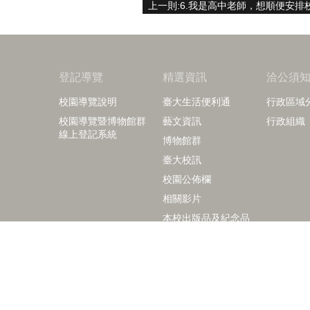
登記導覽
精選資訊
洽公須
校園導覽說明
臺大生活便利通
行政區域
校園導覽暨博物館群
藝文資訊
行政組織
線上登記系統
博物館群
臺大校訊
校園公佈欄
相關影片
本校出版品及紀念品
right © 2018 國立臺灣大學訪客中心
+886-2-3366-2029
+886-2-3366-2040