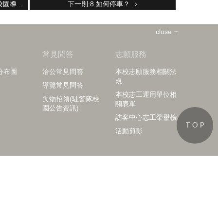
上一則:6.我是高中老師，想順便安排校園導覽還有科系座談，請問該怎麼作呢？
下一則:8.如何停車？
close
知
常見問答
志願服務
分布圖
洽公常見問答
本校志願服務相關法
規
導覽常見問答
本校志工運用單位相
失物招領(駐警隊校
關表單
園公告資訊)
訪客中心志工榮譽榜
活動剪影