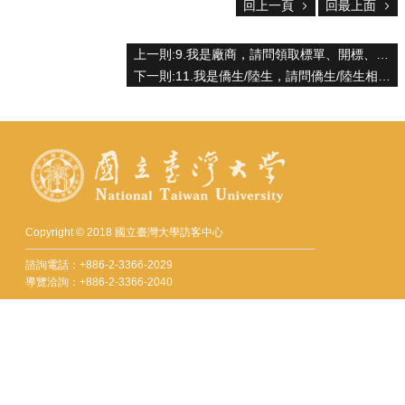
服
回上一頁
回最上面
務
上一則:9.我是廠商，請問領取標單、開標、採購案?
首
下一則:11.我是僑生/陸生，請問僑生/陸生相關問題。
頁
資
訊
回
首
頁
臺
大
Copyright © 2018 國立臺灣大學訪客中心
首
諮詢電話：+886-2-3366-2029
頁
導覽洽詢：+886-2-3366-2040
網
Fax：+886-2-2362-9997
站
mail：visitorcenter@ntu.edu.tw
導
覽
地址 : 10617 臺北市羅斯福路四段一號
聯
No. 1, Sec. 4, Roosevelt Rd., Taipei 10617, Taiwan (R.O.C.)
絡