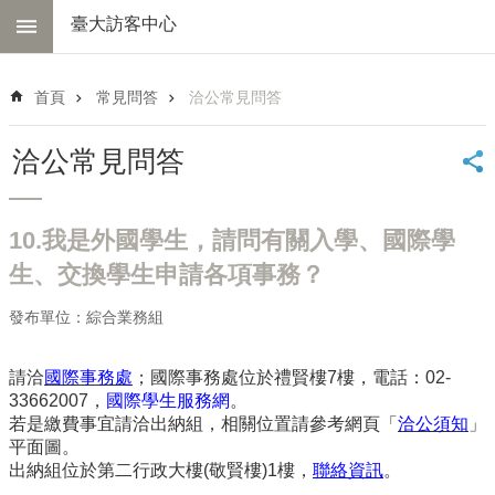
跳到主要內容區塊
臺大訪客中心
進
階
首頁
常見問答
洽公常見問答
搜
尋
洽公常見問答
中
心
簡
10.我是外國學生，請問有關入學、國際學
介
生、交換學生申請各項事務？
交
通
發布單位：綜合業務組
資
訊
請洽
國際事務處
；國際事務處位於禮賢樓7樓，電話：02-
線
33662007，
國際學生服務網
。
上
若是繳費事宜請洽出納組，相關位置請參考網頁「
洽公須知
」
導
平面圖。
覽
出納組位於第二行政大樓(敬賢樓)1樓，
聯絡資訊
。