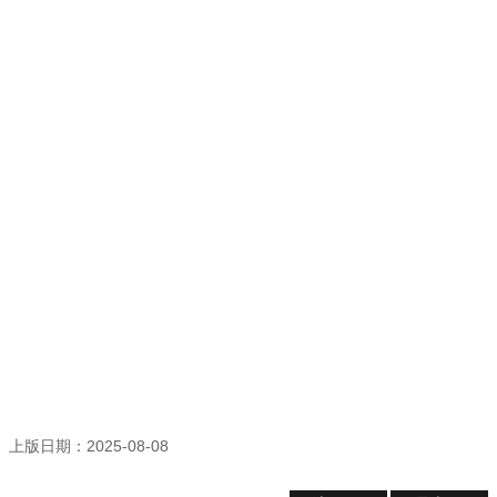
登
記
導
覽
精
選
資
訊
洽
公
須
知
常
見
問
答
上版日期：2025-08-08
志
願