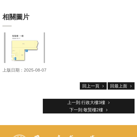
服
務
相關圖片
首
頁
資
訊
回
首
頁
上版日期：2025-08-07
臺
大
首
回上一頁
回最上面
頁
網
上一則:行政大樓3樓
站
下一則:敬賢樓2樓
導
覽
聯
絡