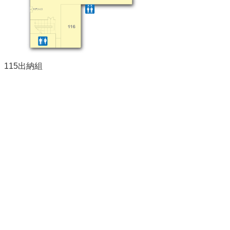
登
記
導
覽
精
115出納組
選
資
訊
洽
公
須
知
常
見
問
答
志
願