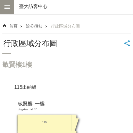
跳到主要內容區塊
臺大訪客中心
進
階
首頁
洽公須知
行政區域分布圖
搜
尋
行政區域分布圖
中
心
簡
敬賢樓1樓
介
交
通
115出納組
資
訊
線
上
導
覽