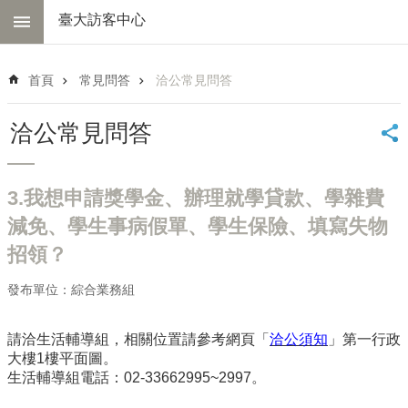
跳到主要內容區塊
臺大訪客中心
進
階
首頁
常見問答
洽公常見問答
搜
尋
洽公常見問答
中
心
簡
3.我想申請獎學金、辦理就學貸款、學雜費
介
減免、學生事病假單、學生保險、填寫失物
交
招領？
通
資
訊
發布單位：綜合業務組
線
請洽生活輔導組，相關位置請參考網頁「
洽公須知
」第一行政
上
大樓1樓平面圖。
導
生活輔導組電話：02-33662995~2997。
覽