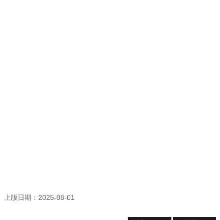
登
記
導
覽
精
選
資
訊
洽
公
須
知
常
見
問
答
上版日期：2025-08-01
志
願