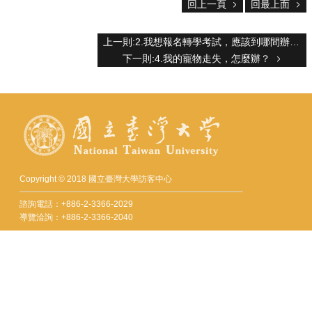
服
回上一頁
回最上面
務
上一則:2.我想報名轉學考試，應該到哪間辦公室？
首
下一則:4.我的寵物走失，怎麼辦？
頁
資
訊
回
首
頁
臺
大
Copyright © 2018 國立臺灣大學訪客中心
首
諮詢電話：+886-2-3366-2029
頁
導覽洽詢：+886-2-3366-2040
網
Fax：+886-2-2362-9997
站
mail：visitorcenter@ntu.edu.tw
導
覽
地址 : 10617 臺北市羅斯福路四段一號
聯
No. 1, Sec. 4, Roosevelt Rd., Taipei 10617, Taiwan (R.O.C.)
絡