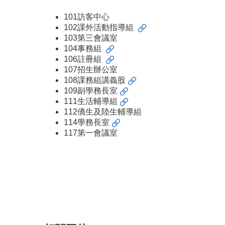
101訪客中心
102
課外活動指導組
103第三會議室
104
事務組
106
註冊組
107招生辦公室
108
課務組講義股
109
副學務長室
111
生活輔導組
112僑生及陸生輔導組
114
學務長室
117第一會議室