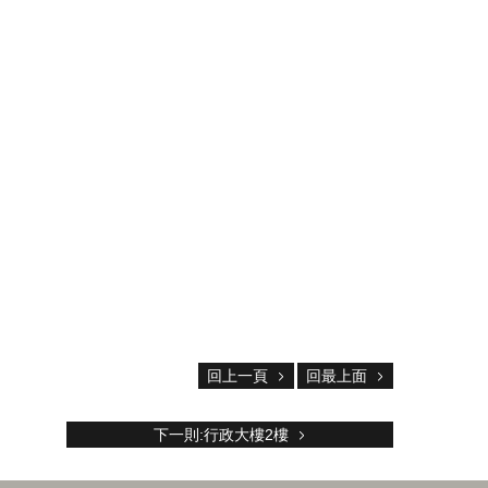
回上一頁
回最上面
下一則:行政大樓2樓