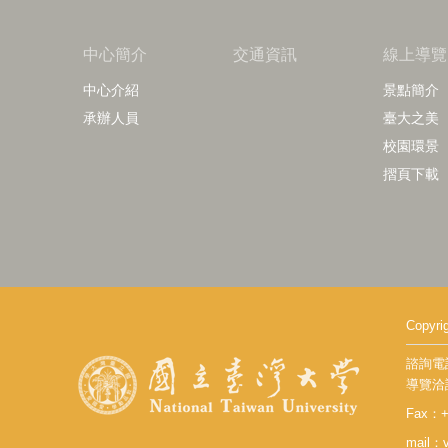
中心簡介
交通資訊
線上導覽
中心介紹
景點簡介
承辦人員
臺大之美
校園環景
摺頁下載
Copy
諮詢電話：
導覽洽詢：
Fax：+8
mail：v