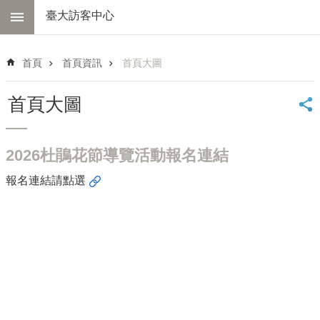
跳到主要內容區塊
臺大訪客中心
進
階
首頁
首頁資訊
首頁大圖
搜
尋
首頁大圖
中
心
簡
2026杜鵑花節導覽活動報名連結
介
報名連結請點選
交
通
資
訊
線
上
導
覽