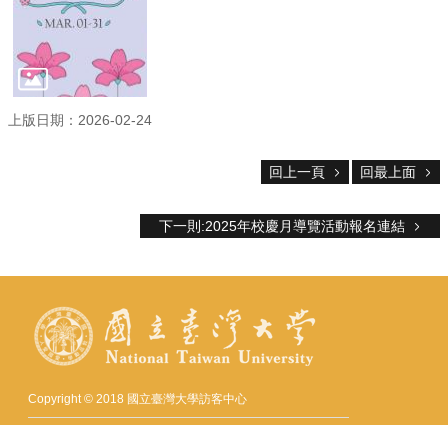
服
務
首
頁
資
上版日期：2026-02-24
訊
回
回上一頁
回最上面
首
頁
下一則:2025年校慶月導覽活動報名連結
臺
大
首
頁
網
站
導
覽
Copyright © 2018 國立臺灣大學訪客中心
聯
諮詢電話：+886-2-3366-2029
絡