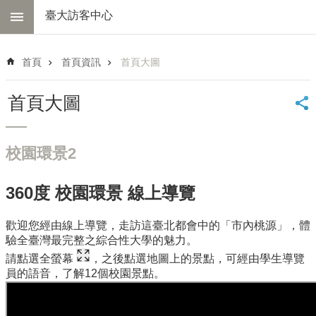
跳到主要內容區塊
臺大訪客中心
進
階
首頁
首頁資訊
首頁大圖
搜
尋
首頁大圖
中
心
簡
校園環景2
介
交
360度 校園環景 線上導覽
通
資
訊
歡迎您經由線上導覽，走訪這臺北都會中的「市內桃源」，體
驗全臺灣最完整之綜合性大學的魅力。
線
請點選全螢幕
，之後點選地圖上的景點，可經由學生導覽
上
員的語音，了解12個校園景點。
導
覽