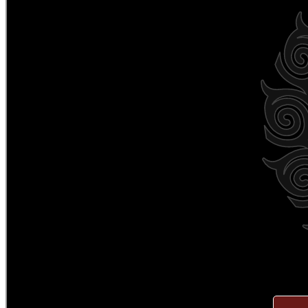
登
記
導
覽
精
選
資
訊
洽
公
須
知
常
見
問
答
志
願