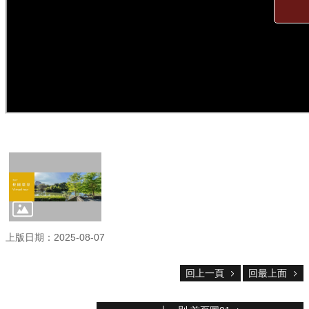
服
務
首
頁
資
訊
回
首
頁
臺
大
首
頁
網
上版日期：2025-08-07
站
導
覽
回上一頁
回最上面
聯
絡