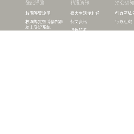
登記導覽
精選資訊
洽公須
校園導覽說明
臺大生活便利通
行政區域
校園導覽暨博物館群
藝文資訊
行政組織
線上登記系統
博物館群
臺大校訊
校園公佈欄
相關影片
本校出版品及紀念品
right © 2018 國立臺灣大學訪客中心
+886-2-3366-2029
+886-2-3366-2040
86-2-2362-9997
isitorcenter@ntu.edu.tw
 10617 臺北市羅斯福路四段一號