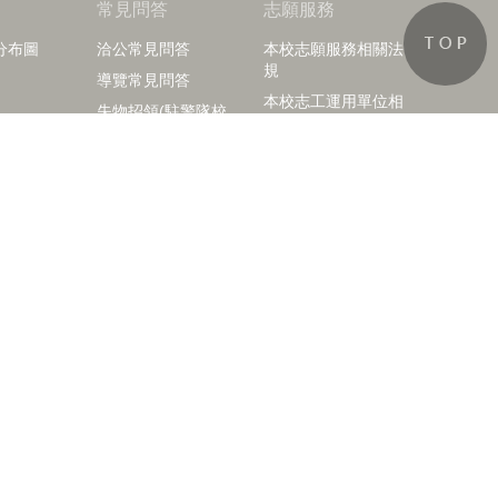
知
常見問答
志願服務
分布圖
洽公常見問答
本校志願服務相關法
規
導覽常見問答
本校志工運用單位相
失物招領(駐警隊校
關表單
園公告資訊)
訪客中心志工榮譽榜
活動剪影