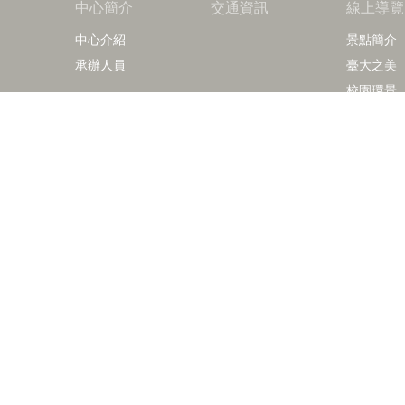
中心簡介
交通資訊
線上導覽
中心介紹
景點簡介
承辦人員
臺大之美
校園環景
摺頁下載
Copy
諮詢電話：
導覽洽詢：
Fax：+8
mail：v
地址 :