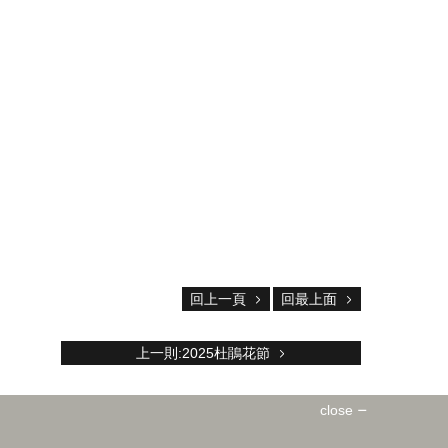
回上一頁
回最上面
上一則:2025杜鵑花節
close