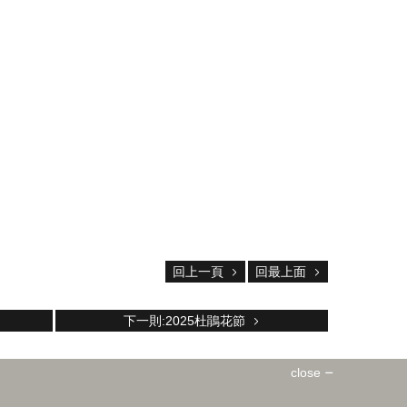
回上一頁
回最上面
下一則:2025杜鵑花節
close