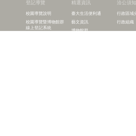
登記導覽
精選資訊
洽公須
校園導覽說明
臺大生活便利通
行政區域
校園導覽暨博物館群
藝文資訊
行政組織
線上登記系統
博物館群
臺大校訊
校園公佈欄
相關影片
本校出版品及紀念品
right © 2018 國立臺灣大學訪客中心
+886-2-3366-2029
+886-2-3366-2040
86-2-2362-9997
isitorcenter@ntu.edu.tw
 10617 臺北市羅斯福路四段一號