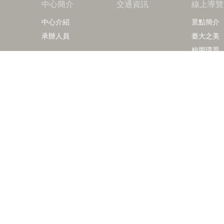
中心簡介
交通資訊
線上導覽
中心介紹
景點簡介
承辦人員
臺大之美
校園環景
摺頁下載
Copy
諮詢電話：
導覽洽詢：
Fax：+8
mail：v
地址 :