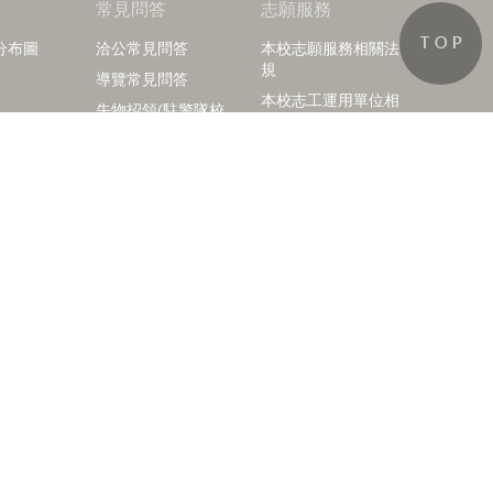
知
常見問答
志願服務
分布圖
洽公常見問答
本校志願服務相關法
規
導覽常見問答
本校志工運用單位相
失物招領(駐警隊校
關表單
園公告資訊)
訪客中心志工榮譽榜
活動剪影