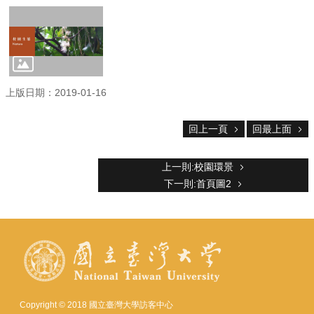
服
務
首
頁
資
訊
上版日期：2019-01-16
回
回上一頁
回最上面
首
頁
臺
上一則:校園環景
大
下一則:首頁圖2
首
頁
網
站
導
覽
聯
Copyright © 2018 國立臺灣大學訪客中心
絡