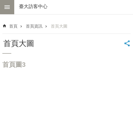
跳到主要內容區塊
臺大訪客中心
進
階
首頁
首頁資訊
首頁大圖
搜
尋
首頁大圖
中
心
簡
首頁圖3
介
交
通
資
訊
線
上
導
覽