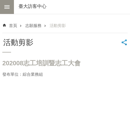
跳到主要內容區塊
臺大訪客中心
進
階
首頁
志願服務
活動剪影
搜
尋
活動剪影
中
心
簡
202008志工培訓暨志工大會
介
交
發布單位：綜合業務組
通
資
訊
線
上
導
覽