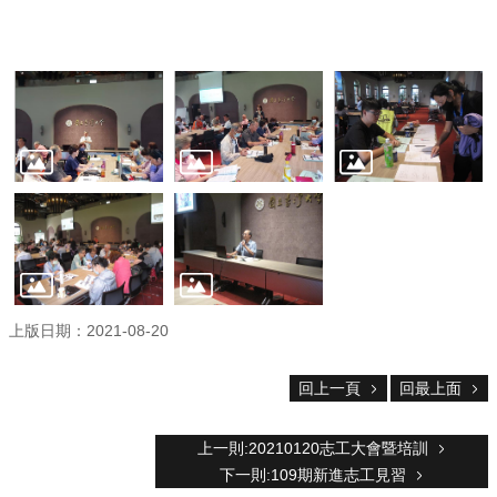
服
務
首
頁
資
訊
回
首
頁
臺
大
首
上版日期：2021-08-20
頁
網
站
回上一頁
回最上面
導
覽
上一則:20210120志工大會暨培訓
聯
下一則:109期新進志工見習
絡