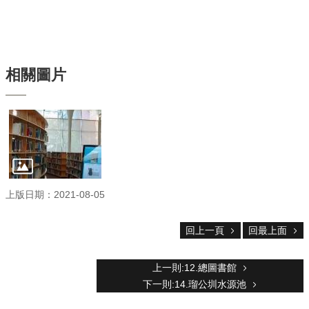
服
務
首
頁
相關圖片
資
訊
回
首
頁
臺
大
首
上版日期：2021-08-05
頁
網
回上一頁
回最上面
站
導
上一則:12.總圖書館
覽
下一則:14.瑠公圳水源池
聯
絡