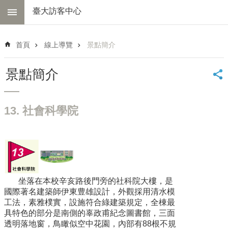
跳到主要內容區塊
臺大訪客中心
進
階
首頁
線上導覽
景點簡介
搜
尋
景點簡介
中
心
簡
13. 社會科學院
介
交
通
資
訊
坐落在本校辛亥路後門旁的社科院大樓，是
線
國際著名建築師伊東豊雄設計，外觀採用清水模
上
工法，素雅樸實，設施符合綠建築規定，全棟最
導
具特色的部分是南側的辜政甫紀念圖書館，三面
覽
透明落地窗，鳥瞰似空中花園，內部有88根不規