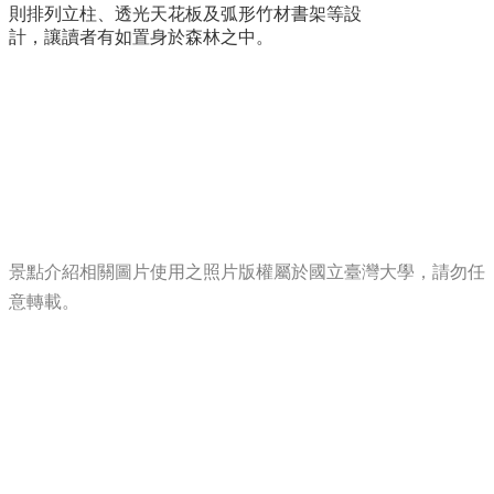
登
則排列立柱、透光天花板及弧形竹材書架等設
記
計，讓讀者有如置身於森林之中。
導
覽
精
選
資
訊
洽
公
景點介紹相關圖片使用之照片版權屬於國立臺灣大學，請勿任
須
意轉載。
知
常
見
問
答
志
願