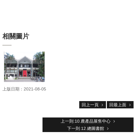
服
務
首
頁
資
相關圖片
訊
回
首
頁
臺
大
首
上版日期：2021-08-05
頁
網
回上一頁
回最上面
站
導
覽
上一則:10.農產品展售中心
聯
下一則:12.總圖書館
絡