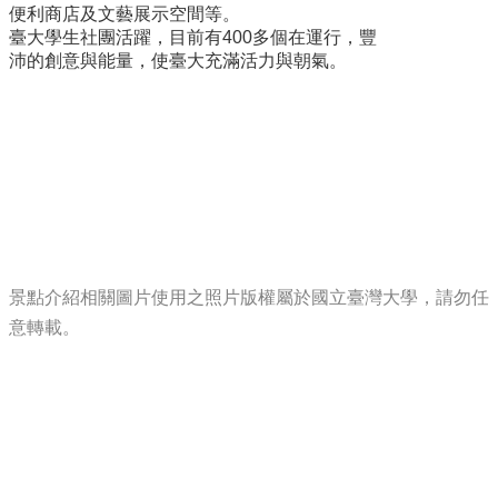
登
便利商店及文藝展示空間等。
記
臺大學生社團活躍，目前有400多個在運行，豐
導
沛的創意與能量，使臺大充滿活力與朝氣。
覽
精
選
資
訊
洽
公
須
景點介紹相關圖片使用之照片版權屬於國立臺灣大學，請勿任
知
意轉載。
常
見
問
答
志
願