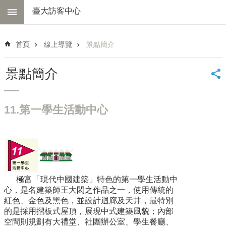
跳到主要內容區塊
臺大訪客中心
進
階
首頁
線上導覽
景點簡介
搜
尋
景點簡介
中
心
簡
11.第一學生活動中心
介
交
通
資
訊
極富「現代中國建築」特色的第一學生活動中
線
心，是名建築師王大閎之作品之一，使用傳統的
上
紅色、金色及黑色，並設計迴廊及天井，最特別
導
的是採用摺板式屋頂，展現中式建築風貌；內部
覽
空間則規劃有大禮堂、社團辦公室、學生餐廳、