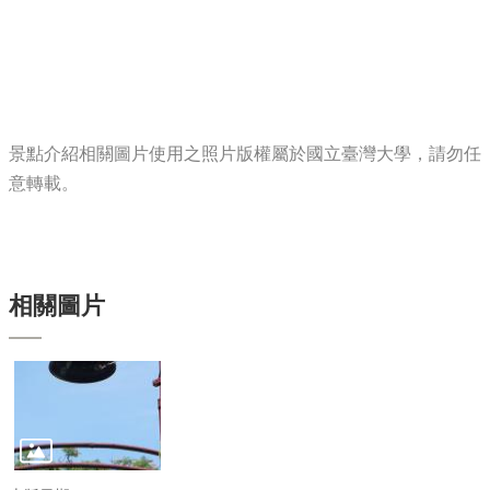
服
務
首
頁
資
訊
景點介紹相關圖片使用之照片版權屬於國立臺灣大學，請勿任
意轉載。
回
首
頁
臺
大
相關圖片
首
頁
網
站
導
覽
聯
絡