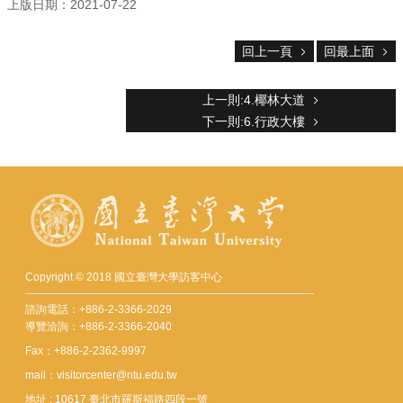
上版日期：2021-07-22
資
訊
回上一頁
回最上面
English
中
上一則:4.椰林大道
心
下一則:6.行政大樓
簡
介
交
通
資
訊
線
Copyright © 2018 國立臺灣大學訪客中心
上
導
諮詢電話：+886-2-3366-2029
覽
導覽洽詢：+886-2-3366-2040
Fax：+886-2-2362-9997
登
mail：visitorcenter@ntu.edu.tw
記
導
地址 : 10617 臺北市羅斯福路四段一號