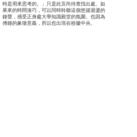
登
時是用來思考的。」只是此言尚待查找出處。如
記
果來的時間湊巧，可以同時聆聽這個悠揚迴盪的
導
鐘聲，感受正身處大學知識殿堂的氛圍。也因為
覽
傅鐘的象徵意義，所以也出現在校徽中央。
精
選
資
訊
洽
公
須
知
常
見
問
答
志
願