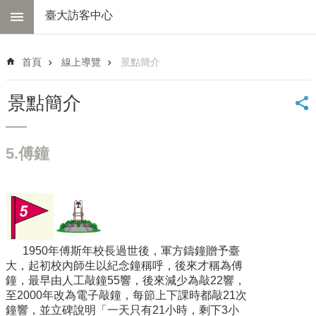
跳到主要內容區塊
臺大訪客中心
進
階
首頁
線上導覽
景點簡介
搜
尋
景點簡介
中
心
簡
5.傅鐘
介
交
通
資
訊
1950年傅斯年校長過世後，軍方鑄鐘贈予臺
線
大，起初校內師生以紀念鐘稱呼，後來才稱為傅
上
鐘，最早由人工敲鐘55響，後來減少為敲22響，
導
至2000年改為電子敲鐘，每節上下課時都敲21次
覽
鐘響，並立碑說明「一天只有21小時，剩下3小