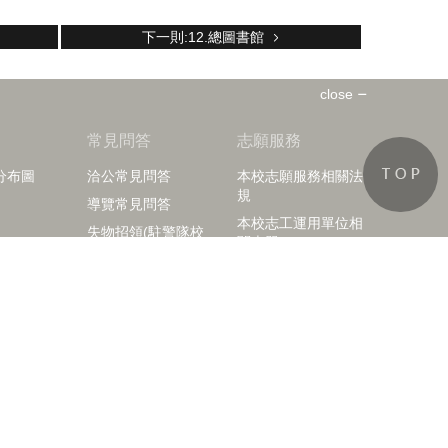
下一則:12.總圖書館
close
知
常見問答
志願服務
分布圖
洽公常見問答
本校志願服務相關法
規
導覽常見問答
本校志工運用單位相
失物招領(駐警隊校
關表單
園公告資訊)
訪客中心志工榮譽榜
活動剪影