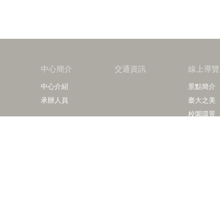
中心簡介
交通資訊
線上導覽
中心介紹
景點簡介
承辦人員
臺大之美
校園環景
摺頁下載
Copy