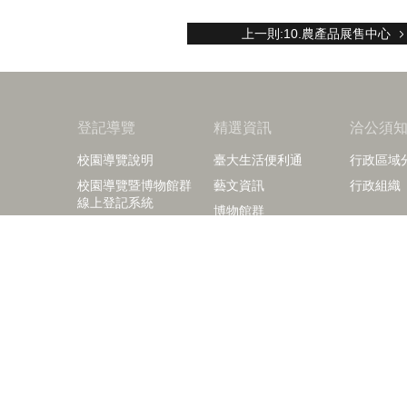
上一則:10.農產品展售中心
登記導覽
精選資訊
洽公須
校園導覽說明
臺大生活便利通
行政區域
校園導覽暨博物館群
藝文資訊
行政組織
線上登記系統
博物館群
臺大校訊
校園公佈欄
相關影片
本校出版品及紀念品
right © 2018 國立臺灣大學訪客中心