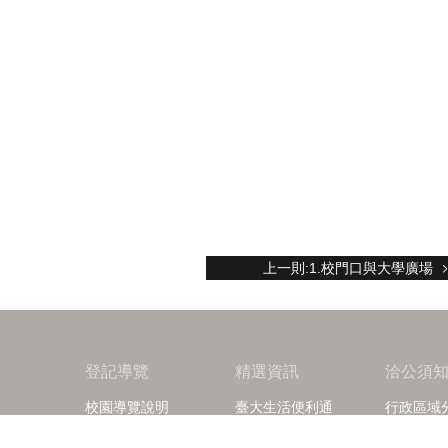
上一則:1.校門口與大學廣場
登記導覽
精選資訊
洽公須
校園導覽說明
臺大生活便利通
行政區域
校園導覽暨博物館群
藝文資訊
行政組織