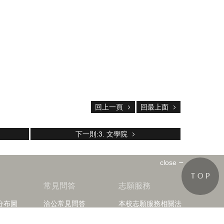
回上一頁
回最上面
下一則:3. 文學院
close
知
常見問答
志願服務
分布圖
洽公常見問答
本校志願服務相關法
規
導覽常見問答