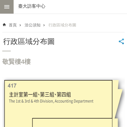
跳到主要內容區塊
臺大訪客中心
進
階
首頁
洽公須知
行政區域分布圖
搜
尋
行政區域分布圖
中
心
簡
敬賢樓4樓
介
交
通
資
訊
線
上
導
覽