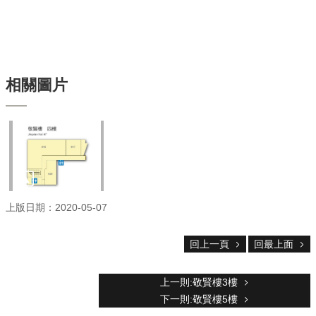
服
務
首
頁
資
相關圖片
訊
回
首
頁
臺
大
首
上版日期：2020-05-07
頁
網
回上一頁
回最上面
站
導
覽
上一則:敬賢樓3樓
聯
下一則:敬賢樓5樓
絡