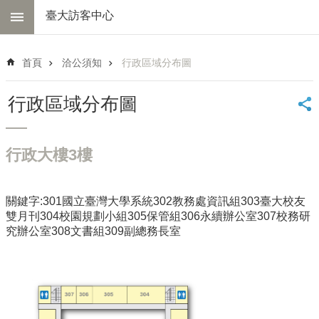
跳到主要內容區塊
臺大訪客中心
進
階
首頁
洽公須知
行政區域分布圖
搜
尋
行政區域分布圖
中
心
簡
行政大樓3樓
介
交
通
關鍵字:301國立臺灣大學系統302教務處資訊組303臺大校友
資
雙月刊304校園規劃小組305保管組306永續辦公室307校務研
訊
究辦公室308文書組309副總務長室
線
上
導
覽