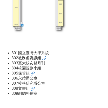
登
記
導
覽
精
選
資
訊
洽
301國立臺灣大學系統
公
302
教務處資訊組
須
303臺大校友雙月刊
知
304校園規劃小組
305
保管組
常
306永續辦公室
見
307校務研究辦公室
問
308
文書組
答
309副總務長室
志
願