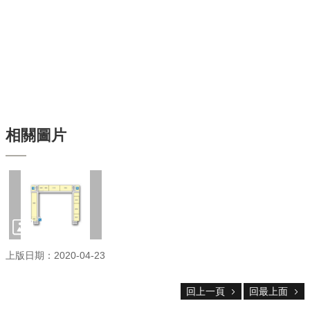
服
務
首
頁
資
訊
回
首
相關圖片
頁
臺
大
首
頁
網
站
導
上版日期：2020-04-23
覽
聯
回上一頁
回最上面
絡