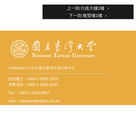
資
上一則:行政大樓2樓
訊
下一則:敬賢樓1樓
English
中
心
簡
介
交
通
Copyright © 2018 國立臺灣大學訪客中心
資
訊
諮詢電話：+886-2-3366-2029
導覽洽詢：+886-2-3366-2040
線
Fax：+886-2-2362-9997
上
mail：visitorcenter@ntu.edu.tw
導
覽
地址 : 10617 臺北市羅斯福路四段一號
No. 1, Sec. 4, Roosevelt Rd., Taipei 10617, Taiwan (R.O.C.)
登
記
導
更新日期
2026-07-29