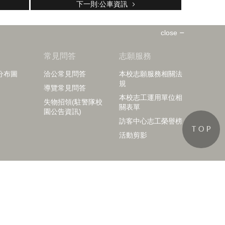
下一則:公車資訊
close
知
常見問答
志願服務
分布圖
洽公常見問答
本校志願服務相關法
規
導覽常見問答
本校志工運用單位相
失物招領(駐警隊校
關表單
園公告資訊)
訪客中心志工榮譽榜
活動剪影