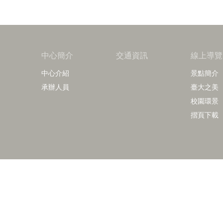
中心簡介
交通資訊
線上導覽
中心介紹
景點簡介
承辦人員
臺大之美
校園環景
摺頁下載
Copy
諮詢電話：
導覽洽詢：