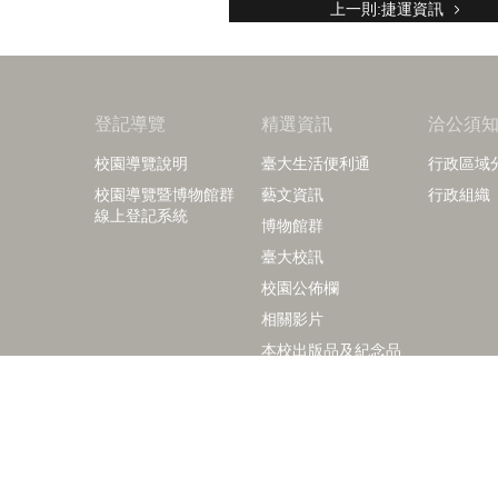
上一則:捷運資訊
登記導覽
精選資訊
洽公須
校園導覽說明
臺大生活便利通
行政區域
校園導覽暨博物館群
藝文資訊
行政組織
線上登記系統
博物館群
臺大校訊
校園公佈欄
相關影片
本校出版品及紀念品
right © 2018 國立臺灣大學訪客中心
+886-2-3366-2029
+886-2-3366-2040