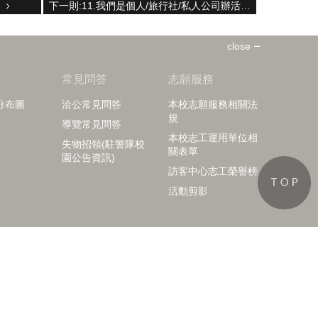
下一則:11.我們是個人/旅行社/私人公司辦活動，可以申請校園導覽嗎？
close
知
常見問答
志願服務
分布圖
洽公常見問答
本校志願服務相關法
規
導覽常見問答
本校志工運用單位相
失物招領(駐警隊校
關表單
園公告資訊)
訪客中心志工榮譽榜
活動剪影