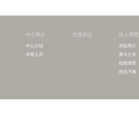
中心簡介
交通資訊
線上導覽
中心介紹
景點簡介
承辦人員
臺大之美
校園環景
摺頁下載
Copy
諮詢電話：
導覽洽詢：