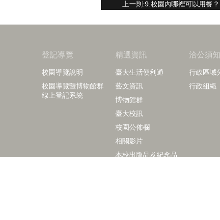
上一則:9.校園內哪裡可以用餐？
登記導覽
精選資訊
洽公須
校園導覽說明
臺大生活便利通
行政區域
校園導覽暨博物館群
藝文資訊
行政組織
線上登記系統
博物館群
臺大校訊
校園公佈欄
相關影片
本校出版品及紀念品
right © 2018 國立臺灣大學訪客中心
+886-2-3366-2029
+886-2-3366-2040