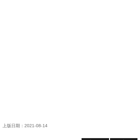
登
記
導
覽
精
選
資
訊
洽
公
須
知
常
見
問
答
上版日期：2021-08-14
志
願