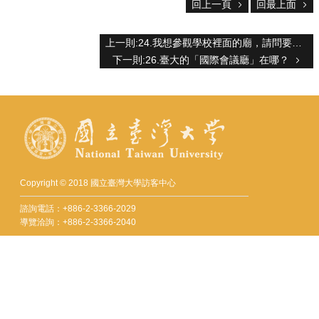
服
回上一頁
回最上面
務
上一則:24.我想參觀學校裡面的廟，請問要怎麼走？
首
下一則:26.臺大的「國際會議廳」在哪？
頁
資
訊
回
首
頁
臺
大
Copyright © 2018 國立臺灣大學訪客中心
首
諮詢電話：+886-2-3366-2029
頁
導覽洽詢：+886-2-3366-2040
網
Fax：+886-2-2362-9997
站
mail：visitorcenter@ntu.edu.tw
導
覽
地址 : 10617 臺北市羅斯福路四段一號
聯
No. 1, Sec. 4, Roosevelt Rd., Taipei 10617, Taiwan (R.O.C.)
絡