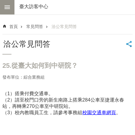
跳到主要內容區塊
臺大訪客中心
進
階
首頁
常見問答
洽公常見問答
搜
尋
洽公常見問答
中
心
簡
25.從臺大如何到中研院？
介
交
發布單位：綜合業務組
通
資
（1）搭乘付費交通車。
訊
（2）請至校門口旁的新生南路上搭乘284公車至捷運永春
站，再轉乘270公車至中研院站。
線
（3）校內教職員工生，請參考事務組
校園交通車網頁
。
上
導
覽