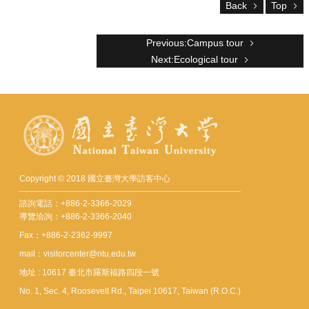
Back
Top
NTU
Visitor
Center
Previous:Campus tour
NTU
Next:Ecological tour
SiteMap
Contact
中
文
版
About
us
Copyright © 2018 國立臺灣大學訪客中心
Transportation
諮詢電話：+886-2-3366-2029
導覽洽詢：+886-2-3366-2040
Virtual
Fax：+886-2-2362-9997
Tour
mail：visitorcenter@ntu.edu.tw
Reserve
地址 : 10617 臺北市羅斯福路四段一號
a
Tour
No. 1, Sec. 4, Roosevelt Rd., Taipei 10617, Taiwan (R.O.C.)