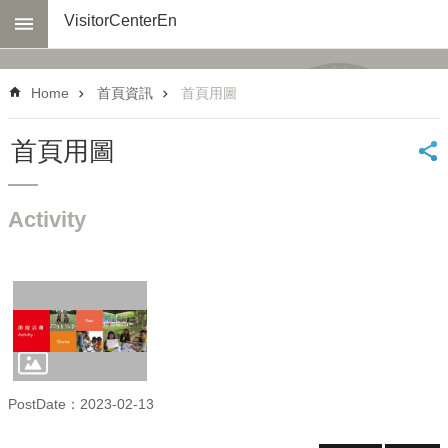
Skip to main content
VisitorCenterEn
Advanced
Search
Home
首頁資訊
首頁用圖
About
us
首頁用圖
Transportation
Virtual
Activity
Tour
Reserve
a
Tour
Select
Links
Official
Visit
PostDate：2023-02-13
Q&A